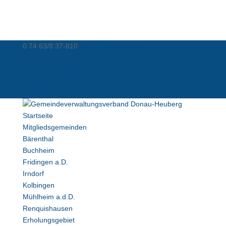
0 74 63/8 37-810
info@donau-heuberg.de
Kontakt
Virtuelle Poststelle
Datenschutz
Impressum
Startseite
Mitgliedsgemeinden
Bärenthal
Buchheim
Fridingen a.D.
Irndorf
Kolbingen
Mühlheim a.d.D.
Renquishausen
Erholungsgebiet