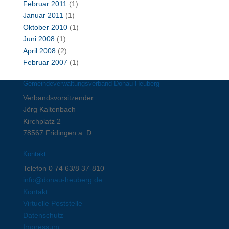
Februar 2011
(1)
Januar 2011
(1)
Oktober 2010
(1)
Juni 2008
(1)
April 2008
(2)
Februar 2007
(1)
Gemeindeverwaltungsverband Donau-Heuberg
Verbandsvorsitzender
Jörg Kaltenbach
Kirchplatz 2
78567 Fridingen a. D.
Kontakt
Telefon 0 74 63/8 37-810
info@donau-heuberg.de
Kontakt
Virtuelle Poststelle
Datenschutz
Impressum