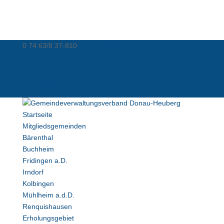
0 74 63/8 37-810
info@donau-heuberg.de
Kontakt
Virtuelle Poststelle
Datenschutz
Impressum
Startseite
Mitgliedsgemeinden
Bärenthal
Buchheim
Fridingen a.D.
Irndorf
Kolbingen
Mühlheim a.d.D.
Renquishausen
Erholungsgebiet