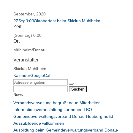
September, 2020
27
Sep
0:00
Oktoberfest beim Skiclub Mühlheim
Zeit
(Sonntag) 0:00
Ort
Mühlheim/Donau
Veranstalter
Skiclub Mühlheim
Kalender
GoogleCal
Suchen
News
nach:
Verbandsverwaltung begrüßt neue Mitarbeiter
Informationsveranstaltung zur neuen LBO
Gemeindeverwaltungsverband Donau-Heuberg heißt
Auszubildende willkommen
Ausbildung beim Gemeindeverwaltungsverband Donau-