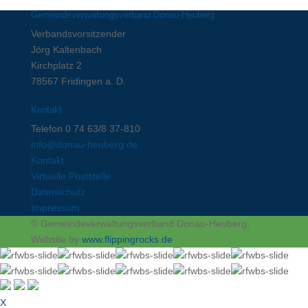
Gemeindeverwaltungsverband Donau-Heuberg
Verbandsvorsitzender
Jörg Kaltenbach
Kirchplatz 2
78567 Fridingen a. D.
Kontakt
Telefon 0 74 63/8 37-810
info@donau-heuberg.de
Kontakt
Virtuelle Poststelle
Datenschutz
Impressum
© Gemeindeverwaltungsverband Donau-Heuberg,
Website by
www.flippingrocks.de
X