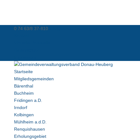
0 74 63/8 37-810
info@donau-heuberg.de
Kontakt
Virtuelle Poststelle
Datenschutz
Impressum
Startseite
Mitgliedsgemeinden
Bärenthal
Buchheim
Fridingen a.D.
Irndorf
Kolbingen
Mühlheim a.d.D.
Renquishausen
Erholungsgebiet