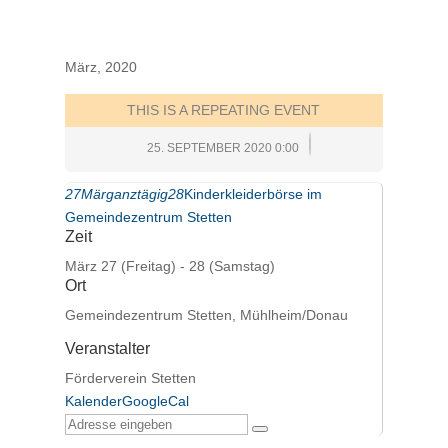
März, 2020
THIS IS A REPEATING EVENT
25. SEPTEMBER 2020 0:00
27
Mär
ganztägig
28
Kinderkleiderbörse im
Gemeindezentrum Stetten
Zeit
März 27 (Freitag) - 28 (Samstag)
Ort
Gemeindezentrum Stetten, Mühlheim/Donau
Veranstalter
Förderverein Stetten
Kalender
GoogleCal