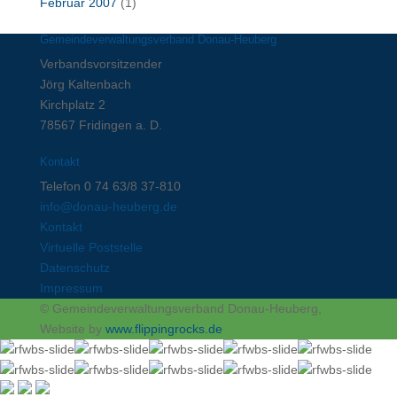
Februar 2007
(1)
Gemeindeverwaltungsverband Donau-Heuberg
Verbandsvorsitzender
Jörg Kaltenbach
Kirchplatz 2
78567 Fridingen a. D.
Kontakt
Telefon 0 74 63/8 37-810
info@donau-heuberg.de
Kontakt
Virtuelle Poststelle
Datenschutz
Impressum
© Gemeindeverwaltungsverband Donau-Heuberg,
Website by
www.flippingrocks.de