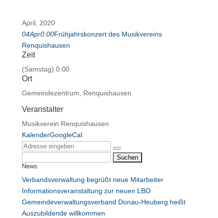
April, 2020
04
Apr
0:00
Frühjahrskonzert des Musikvereins
Renquishausen
Zeit
(Samstag) 0:00
Ort
Gemeindezentrum, Renquishausen
Veranstalter
Musikverein Renquishausen
Kalender
GoogleCal
Suchen
News
nach:
Verbandsverwaltung begrüßt neue Mitarbeiter
Informationsveranstaltung zur neuen LBO
Gemeindeverwaltungsverband Donau-Heuberg heißt
Auszubildende willkommen