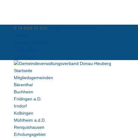
0 74 63/8 37-810
info@donau-heuberg.de
Kontakt
Virtuelle Poststelle
Datenschutz
Impressum
Startseite
Mitgliedsgemeinden
Bärenthal
Buchheim
Fridingen a.D.
Irndorf
Kolbingen
Mühlheim a.d.D.
Renquishausen
Erholungsgebiet