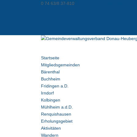
0 74 63/8 37-810
info@donau-heuberg.de
Kontakt
Virtuelle Poststelle
Datenschutz
Impressum
Startseite
Mitgliedsgemeinden
Bärenthal
Buchheim
Fridingen a.D.
Irndorf
Kolbingen
Mühlheim a.d.D.
Renquishausen
Erholungsgebiet
Aktivitäten
Wandern