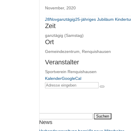
November, 2020
28
Nov
ganztägig
25-jähriges Jubiläum Kinder
Zeit
ganztägig (Samstag)
Ort
Gemeindezentrum, Renquishausen
Veranstalter
Sportverein Renquishausen
Kalender
GoogleCal
Suchen
News
nach: