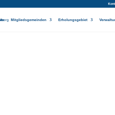
Kont
ite
Mitgliedsgemeinden
Erholungsgebiet
Verwaltu
Gemeindefinanzen Bärenthal