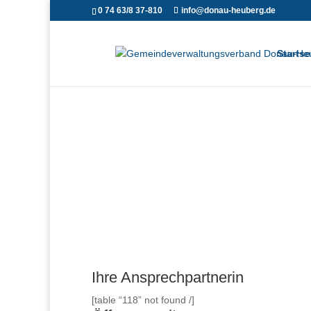
0 74 63/8 37-810
info@donau-heuberg.de
Startse
Ihre Ansprechpartnerin
[table “118” not found /]