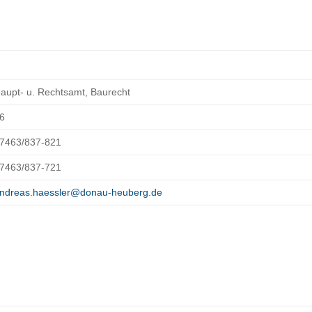
aupt- u. Rechtsamt, Baurecht
6
7463/837-821
7463/837-721
ndreas.haessler@donau-heuberg.de