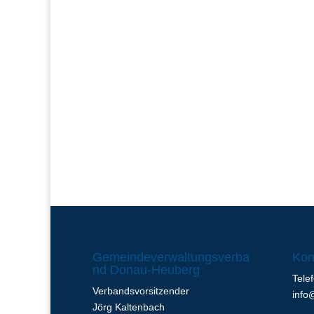
Gemeindeverwaltungsverba
Kon
nd Donau-Heuberg
Tele
Verbandsvorsitzender
info
Jörg Kaltenbach