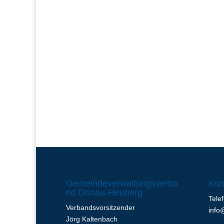
Gemeindeverwaltungsverba
Kon
nd Donau-Heuberg
Tele
Verbandsvorsitzender
info
Jörg Kaltenbach