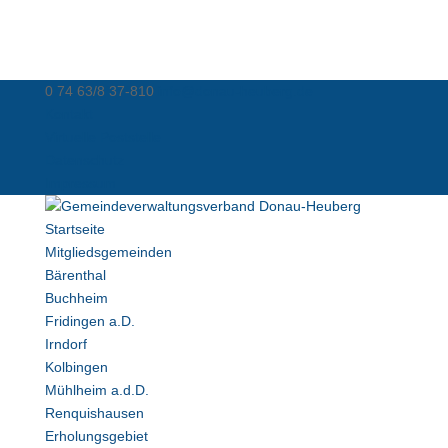
0 74 63/8 37-810
info@donau-heuberg.de
Kontakt
Virtuelle Poststelle
Datenschutz
Impressum
Startseite
Mitgliedsgemeinden
Bärenthal
Buchheim
Fridingen a.D.
Irndorf
Kolbingen
Mühlheim a.d.D.
Renquishausen
Erholungsgebiet