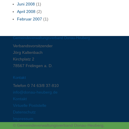
Juni 2008
(1)
April 2008
(2)
Februar 2007
(1)
Gemeindeverwaltungsverband Donau-Heuberg
Verbandsvorsitzender
Jörg Kaltenbach
Kirchplatz 2
78567 Fridingen a. D.
Kontakt
Telefon 0 74 63/8 37-810
info@donau-heuberg.de
Kontakt
Virtuelle Poststelle
Datenschutz
Impressum
© Gemeindeverwaltungsverband Donau-Heuberg,