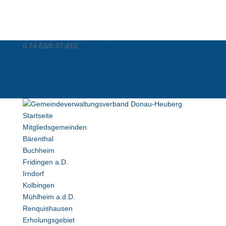
0 74 63/8 37-810
info@donau-heuberg.de
Kontakt
Virtuelle Poststelle
Datenschutz
Impressum
Startseite
Mitgliedsgemeinden
Bärenthal
Buchheim
Fridingen a.D.
Irndorf
Kolbingen
Mühlheim a.d.D.
Renquishausen
Erholungsgebiet