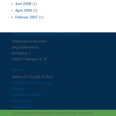
Juni 2008
(1)
April 2008
(2)
Februar 2007
(1)
Gemeindeverwaltungsverband Donau-Heuberg
Verbandsvorsitzender
Jörg Kaltenbach
Kirchplatz 2
78567 Fridingen a. D.
Kontakt
Telefon 0 74 63/8 37-810
info@donau-heuberg.de
Kontakt
Virtuelle Poststelle
Datenschutz
Impressum
© Gemeindeverwaltungsverband Donau-Heuberg,