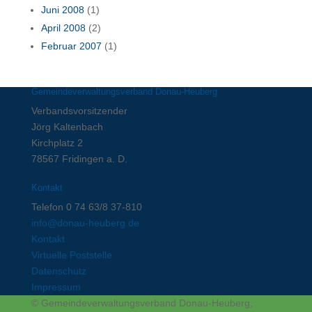
Juni 2008
(1)
April 2008
(2)
Februar 2007
(1)
Gemeindeverwaltungsverband Donau-Heuberg
Verbandsvorsitzender
Jörg Kaltenbach
Kirchplatz 2
78567 Fridingen a. D.
Kontakt
Telefon 0 74 63/8 37-810
info@donau-heuberg.de
Kontakt
Virtuelle Poststelle
Datenschutz
Impressum
© Gemeindeverwaltungsverband Donau-Heuberg,