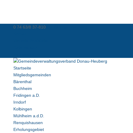
0 74 63/8 37-810
info@donau-heuberg.de
Kontakt
Virtuelle Poststelle
Datenschutz
Impressum
Startseite
Mitgliedsgemeinden
Bärenthal
Buchheim
Fridingen a.D.
Irndorf
Kolbingen
Mühlheim a.d.D.
Renquishausen
Erholungsgebiet