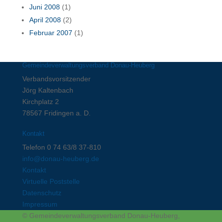
Juni 2008
(1)
April 2008
(2)
Februar 2007
(1)
Gemeindeverwaltungsverband Donau-Heuberg
Verbandsvorsitzender
Jörg Kaltenbach
Kirchplatz 2
78567 Fridingen a. D.
Kontakt
Telefon 0 74 63/8 37-810
info@donau-heuberg.de
Kontakt
Virtuelle Poststelle
Datenschutz
Impressum
© Gemeindeverwaltungsverband Donau-Heuberg,