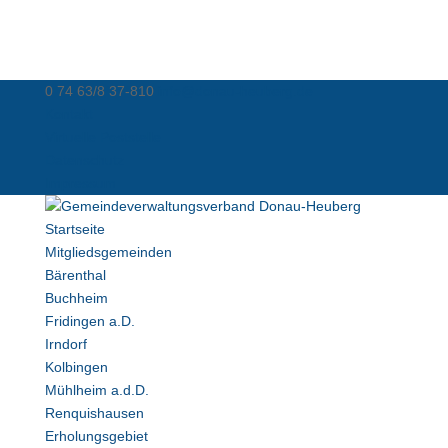
0 74 63/8 37-810
info@donau-heuberg.de
Kontakt
Virtuelle Poststelle
Datenschutz
Impressum
Startseite
Mitgliedsgemeinden
Bärenthal
Buchheim
Fridingen a.D.
Irndorf
Kolbingen
Mühlheim a.d.D.
Renquishausen
Erholungsgebiet