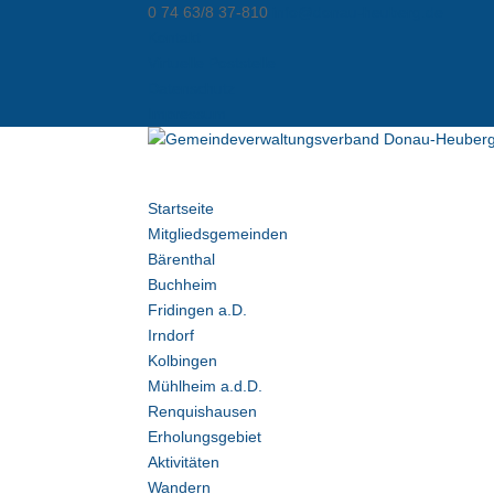
0 74 63/8 37-810
info@donau-heuberg.de
Kontakt
Virtuelle Poststelle
Datenschutz
Impressum
Startseite
Mitgliedsgemeinden
Bärenthal
Buchheim
Fridingen a.D.
Irndorf
Kolbingen
Mühlheim a.d.D.
Renquishausen
Erholungsgebiet
Aktivitäten
Wandern