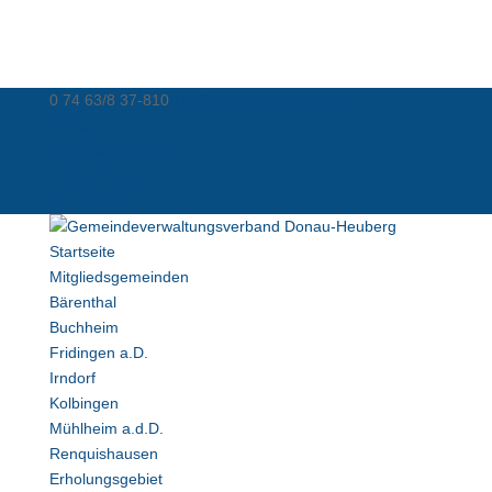
0 74 63/8 37-810
info@donau-heuberg.de
Kontakt
Virtuelle Poststelle
Datenschutz
Impressum
Startseite
Mitgliedsgemeinden
Bärenthal
Buchheim
Fridingen a.D.
Irndorf
Kolbingen
Mühlheim a.d.D.
Renquishausen
Erholungsgebiet