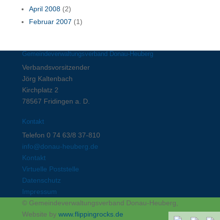
April 2008
(2)
Februar 2007
(1)
Gemeindeverwaltungsverband Donau-Heuberg
Verbandsvorsitzender
Jörg Kaltenbach
Kirchplatz 2
78567 Fridingen a. D.
Kontakt
Telefon 0 74 63/8 37-810
info@donau-heuberg.de
Kontakt
Virtuelle Poststelle
Datenschutz
Impressum
© Gemeindeverwaltungsverband Donau-Heuberg,
Website by
www.flippingrocks.de