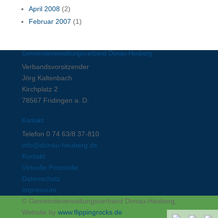
April 2008
(2)
Februar 2007
(1)
Gemeindeverwaltungsverband Donau-Heuberg
Verbandsvorsitzender
Jörg Kaltenbach
Kirchplatz 2
78567 Fridingen a. D.
Kontakt
Telefon 0 74 63/8 37-810
info@donau-heuberg.de
Kontakt
Virtuelle Poststelle
Datenschutz
Impressum
© Gemeindeverwaltungsverband Donau-Heuberg,
Website by
www.flippingrocks.de