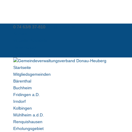
0 74 63/8 37-810
info@donau-heuberg.de
Kontakt
Virtuelle Poststelle
Datenschutz
Impressum
Startseite
Mitgliedsgemeinden
Bärenthal
Buchheim
Fridingen a.D.
Irndorf
Kolbingen
Mühlheim a.d.D.
Renquishausen
Erholungsgebiet