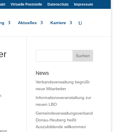
akt
Virtuelle Poststelle
Datenschutz
Impressum
ng
Aktuelles
Karriere
er
News
Verbandsverwaltung begrüßt
neue Mitarbeiter
h
Informationsveranstaltung zur
neuen LBO
Gemeindeverwaltungsverband
Donau-Heuberg heißt
Auszubildende willkommen
wenn