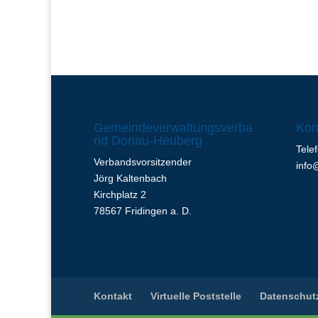
Gemeindeverwaltungsverba
Kon
nd Donau-Heuberg
Tele
Verbandsvorsitzender
info
Jörg Kaltenbach
Kirchplatz 2
78567 Fridingen a. D.
Kontakt
Virtuelle Poststelle
Datenschut