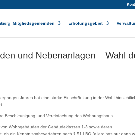
Kont
ite
Mitgliedsgemeinden
Erholungsgebiet
Verwaltu
en und Nebenanlagen – Wahl d
gangen Jahres hat eine starke Einschränkung in der Wahl hinsichtlic
t.
eine Beschleunigung und Vereinfachung des Wohnungsbaus.
rn von Wohngebäuden der Gebäudeklassen 1-3 sowie deren
 ob ein Kenntnisgabeverfahren nach § 51 LBO (allerdings nur dann 