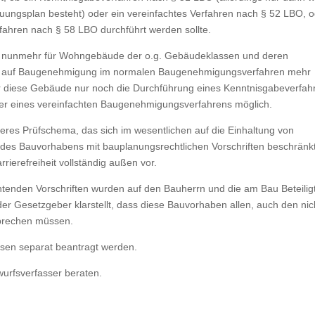
bauungsplan besteht) oder ein vereinfachtes Verfahren nach § 52 LBO, 
ahren nach § 58 LBO durchführt werden sollte.
rr nunmehr für Wohngebäude der o.g. Gebäudeklassen und deren
 auf Baugenehmigung im normalen Baugenehmigungsverfahren mehr
für diese Gebäude nur noch die Durchführung eines Kenntnisgabeverfah
oder eines vereinfachten Baugenehmigungsverfahrens möglich.
ieres Prüfschema, das sich im wesentlichen auf die Einhaltung von
des Bauvorhabens mit bauplanungsrechtlichen Vorschriften beschränkt
ierefreiheit vollständig außen vor.
htenden Vorschriften wurden auf den Bauherrn und die am Bau Beteilig
der Gesetzgeber klarstellt, dass diese Bauvorhaben allen, auch den nic
tsprechen müssen.
en separat beantragt werden.
wurfsverfasser beraten.