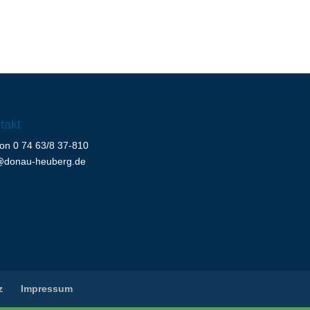
takt
fon 0 74 63/8 37-810
@donau-heuberg.de
z
Impressum