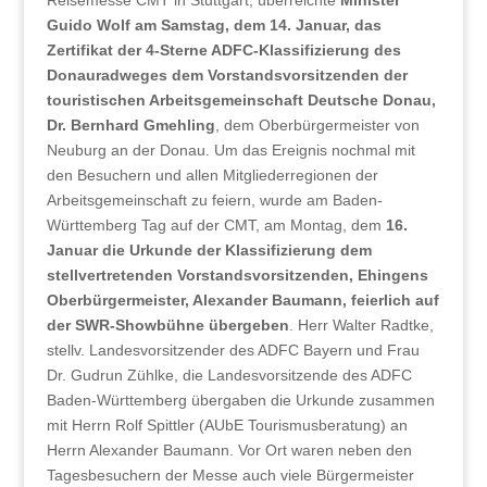
Reisemesse CMT in Stuttgart, überreichte
Minister
Guido Wolf am Samstag, dem 14. Januar, das
Zertifikat der 4-Sterne ADFC-Klassifizierung des
Donauradweges dem Vorstandsvorsitzenden der
touristischen Arbeitsgemeinschaft Deutsche Donau,
Dr. Bernhard Gmehling
, dem Oberbürgermeister von
Neuburg an der Donau. Um das Ereignis nochmal mit
den Besuchern und allen Mitgliederregionen der
Arbeitsgemeinschaft zu feiern, wurde am Baden-
Württemberg Tag auf der CMT, am Montag, dem
16.
Januar die Urkunde der Klassifizierung dem
stellvertretenden Vorstandsvorsitzenden, Ehingens
Oberbürgermeister, Alexander Baumann, feierlich auf
der SWR-Showbühne übergeben
. Herr Walter Radtke,
stellv. Landesvorsitzender des ADFC Bayern und Frau
Dr. Gudrun Zühlke, die Landesvorsitzende des ADFC
Baden-Württemberg übergaben die Urkunde zusammen
mit Herrn Rolf Spittler (AUbE Tourismusberatung) an
Herrn Alexander Baumann. Vor Ort waren neben den
Tagesbesuchern der Messe auch viele Bürgermeister