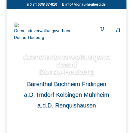
0 74 63/8 37-810
info@donau-heuberg.de
Gemeindeverwaltungsve
rband
Donau-Heuberg
Bärenthal
Buchheim
Fridingen
a.D.
Irndorf
Kolbingen
Mühlheim
a.d.D.
Renquishausen